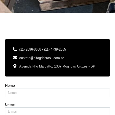
(11) 2896-8688 / (11) 4739-2655
contato@alfagdobrasil.com.br
Avenida Nilo Marcatto, 1307 Mogi das Cruzes - SP
Nome
E-mail