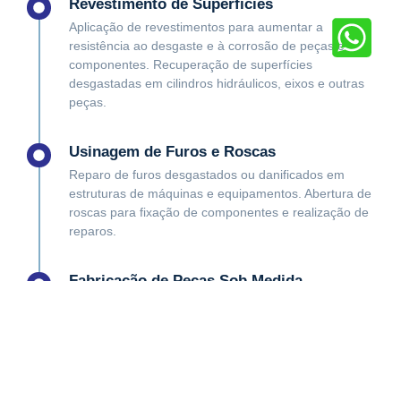
Revestimento de Superfícies
Aplicação de revestimentos para aumentar a
resistência ao desgaste e à corrosão de peças e
componentes. Recuperação de superfícies
desgastadas em cilindros hidráulicos, eixos e outras
peças.
Usinagem de Furos e Roscas
Reparo de furos desgastados ou danificados em
estruturas de máquinas e equipamentos. Abertura de
roscas para fixação de componentes e realização de
reparos.
Fabricação de Peças Sob Medida
Fabricação de peças de reposição que não estão
disponíveis no mercado ou que precisam ser
adaptadas às necessidades específicas de cada
equipamento. Confecção de peças para protótipos e
projetos especiais.