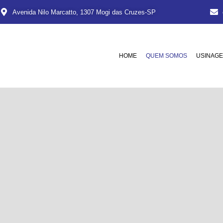
Avenida Nilo Marcatto, 1307 Mogi das Cruzes-SP
HOME
QUEM SOMOS
USINAG