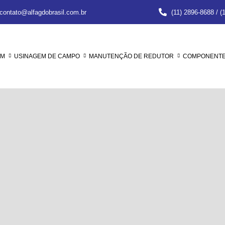
contato@alfagdobrasil.com.br
(11) 2896-8688 / (
EM
USINAGEM DE CAMPO
MANUTENÇÃO DE REDUTOR
COMPONENTES