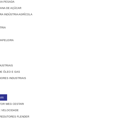
RIA PESADA
CANA DE AÇÚCAR
RA INDÚSTRIA AGRÍCOLA
TRIA
PAPELEIRA
DUSTRIAIS
DE ÓLEO E GAS
ORES INDUSTRIAIS
ARI
TOR WEG CESTARI
E VELOCIDADE
 REDUTORES FLENDER