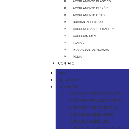
ACOPLAMENTO ELÁSTICO
ACOPLAMENTO FLEXÍVEL
ACOPLAMENTO GRADE
BUCHAS INDUSTRIAIS
CORREIA TRANSPORTADORA
CORREIAS EM V
FLANGE
PARAFUSOS DE FIXAÇÃO
POLIA
CONTATO
HOME
QUEM SOMOS
USINAGEM
USINAGEM DE EIXOS LONGOS
USINAGEM MECÂNICA PESADA
USINAGEM PESADA EM CNC
USINAGENS DE FLANGES
USINAGEM DE MOLDES
USINAGENS DE PEÇAS ESPECIAIS