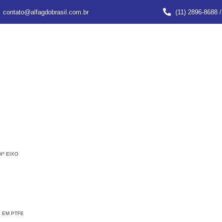
contato@alfagdobrasil.com.br
(11) 2896-8688 
4º EIXO
 EM PTFE