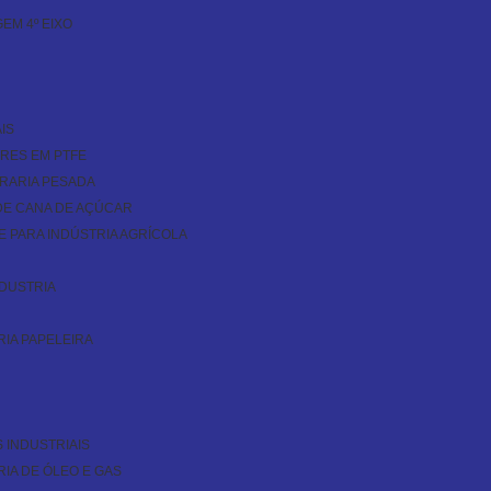
EM 4º EIXO
IS
RES EM PTFE
IRARIA PESADA
 DE CANA DE AÇÚCAR
 PARA INDÚSTRIA AGRÍCOLA
NDUSTRIA
RIA PAPELEIRA
 INDUSTRIAIS
IA DE ÓLEO E GAS