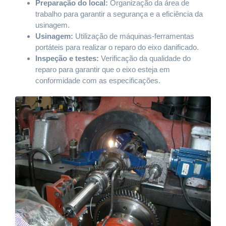
Preparação do local:
Organização da área de
trabalho para garantir a segurança e a eficiência da
usinagem.
Usinagem:
Utilização de máquinas-ferramentas
portáteis para realizar o reparo do eixo danificado.
Inspeção e testes:
Verificação da qualidade do
reparo para garantir que o eixo esteja em
conformidade com as especificações.